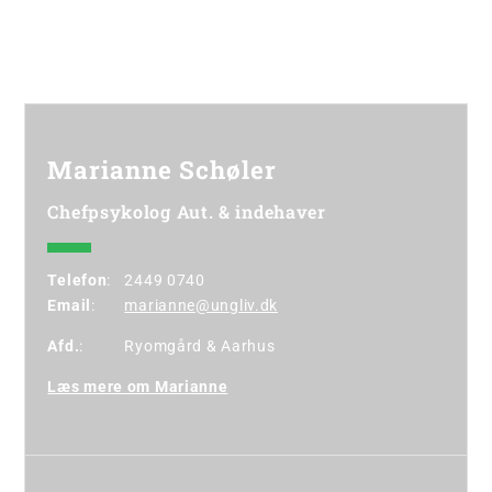
vi er
Marianne Schøler
Chefpsykolog Aut. & indehaver
Telefon
:
2449 0740
Email
:
marianne@ungliv.dk
Afd.
:
Ryomgård
&
Aarhus
Læs mere om Marianne