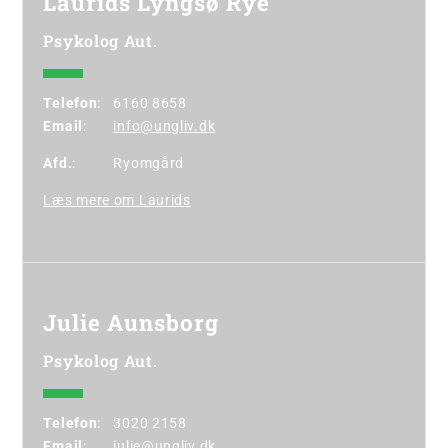
Laurids Lyngsø Rye
Psykolog Aut.
Telefon
:
6160 8658
Email
:
info@ungliv.dk
Afd.
:
Ryomgård
Læs mere om Laurids
Julie Aunsborg
Psykolog Aut.
Telefon
:
3020 2158
Email
:
julie@ungliv.dk