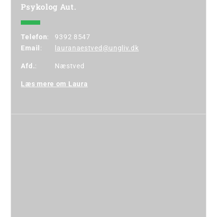
Psykolog Aut.
Telefon
:
9392 8547
Email
:
lauranaestved@ungliv.dk
Afd.
:
Næstved
Læs mere om Laura