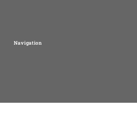
Navigation
Om UngLiv.dk
Sådan arbejder vi
Problemtyper
For fagfolk
Priser
Kontakt