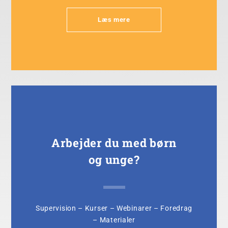
Læs mere
Arbejder du med børn
og unge?
Supervision
–
Kurser
– Webinarer – Foredrag
–
Materialer