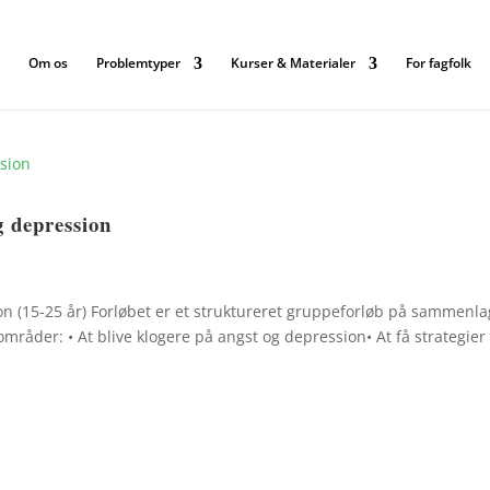
Om os
Problemtyper
Kurser & Materialer
For fagfolk
g depression
 (15-25 år) Forløbet er et struktureret gruppeforløb på sammenla
områder: • At blive klogere på angst og depression• At få strategier