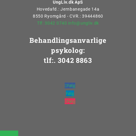
UngLiv.dk ApS
Hovedafd.: Jernbanegade 14a
8550 Ryomgård - CVR.: 39444860
Tlf: 3042 0740
info@ungliv.dk
Behandlingsanvarlige
psykolog:
tlf:. 3042 8863
Følg
Følg
Følg
design concern