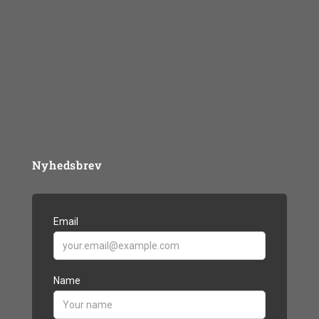
Job & andet for psykologer
Mentorhåndbogen
Materialer
BLOG
Nyhedsbrev