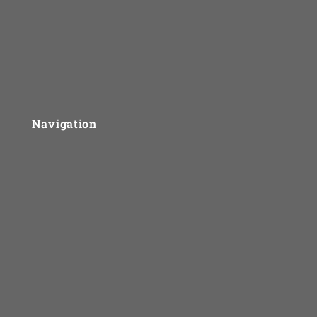
Navigation
Om UngLiv.dk
Sådan arbejder vi
Problemtyper
For fagfolk
Priser
Kontakt