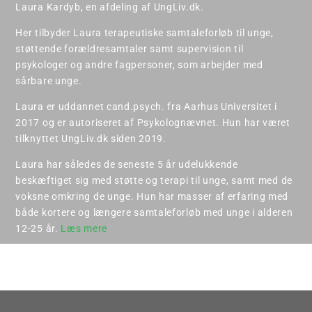
Laura Kardyb, en afdeling af UngLiv.dk.
Her tilbyder Laura terapeutiske samtaleforløb til unge,
støttende forældresamtaler samt supervision til
psykologer og andre fagpersoner, som arbejder med
sårbare unge.
Laura er uddannet cand.psych. fra Aarhus Universitet i
2017 og er autoriseret af Psykolognævnet. Hun har været
tilknyttet UngLiv.dk siden 2019.
Laura har således de seneste 5 år udelukkende
beskæftiget sig med støtte og terapi til unge, samt med de
voksne omkring de unge. Hun har masser af erfaring med
både kortere og længere samtaleforløb med unge i alderen
12-25 år.
Læs mere