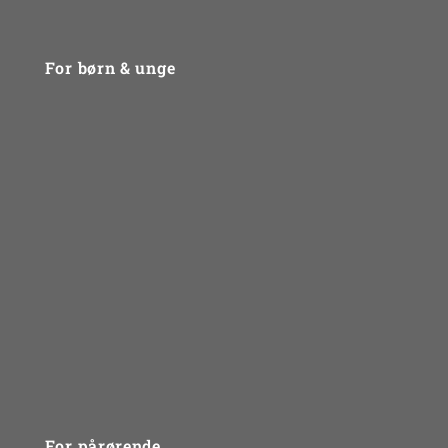
For børn & unge
Problemtyper
Gruppebehandling
Mød psykologerne
Bliv klogere på dine følelser
Du er ikke alene
Sådan foregår et forløb
Vidensbank til unge - gode links
For pårørende