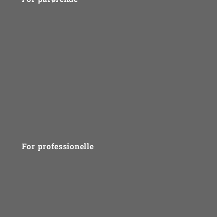
Problemtyper
Gruppebehandling
Behandlingsmetode
Gode råd og links
FAQ
For professionelle
Kurser
SPS Mentorkorpset
Supervision