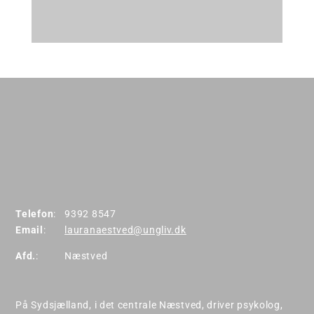
Laura Kardyb
Telefon
:
9392 8547
Email
:
lauranaestved@ungliv.dk
Afd.
:
Næstved
På Sydsjælland, i det centrale Næstved, driver psykolog,