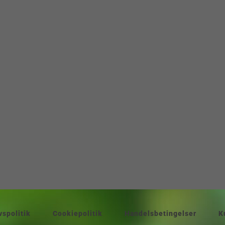
gerne
Behandlingsmetode
Supervision
å dine følelser
Gode råd og links
Job & andet f
ene
FAQ
Mentorhåndb
 et forløb
Materialer
l unge - gode
BLOG
vspolitik
Cookiepolitik
Handelsbetingelser
K