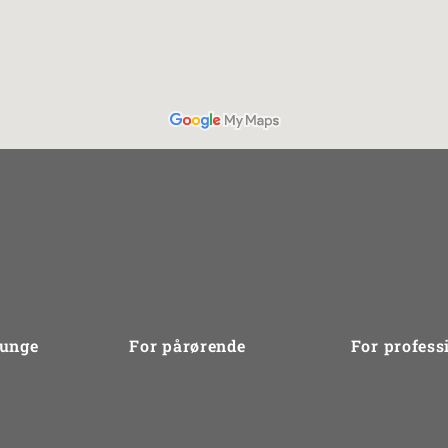
 unge
For pårørende
For profess
r
Problemtyper
Kurser
dling
Gruppebehandling
SPS Mentorko