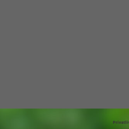
Problemtyper
Mød psykolo
For fagfolk
Bliv klogere p
Priser
Du er ikke al
Kontakt
Sådan foregår
Vidensbank ti
links
Privatli