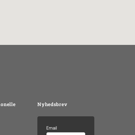
ionelle
Nyhedsbrev
rpset