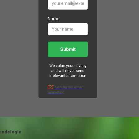
or psykologer
ogen
undelogin