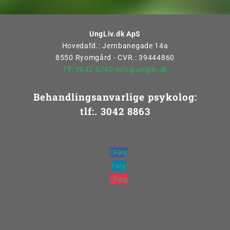
UngLiv.dk ApS
Hovedafd.: Jernbanegade 14a
8550 Ryomgård - CVR.: 39444860
Tlf: 3042 0740
info@ungliv.dk
Behandlingsanvarlige psykolog:
tlf:. 3042 8863
Følg
Følg
Følg