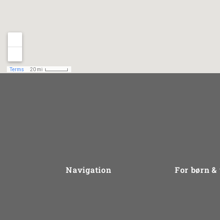
Navigation
For børn &
Om UngLiv.dk
Problemtype
Sådan arbejder vi
Gruppebehan