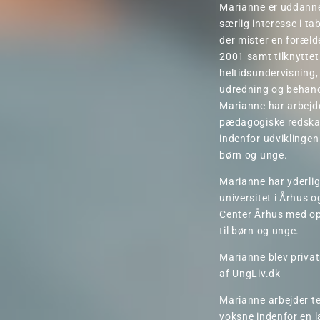
Marianne er uddanne
særlig interesse i t
der mister en foræld
2001 samt tilknytte
heltidsundervisning,
udredning og behand
Marianne har arbejde
pædagogiske redskab
indenfor udviklingen
børn og unge.
Marianne har yderli
universitet i Århus o
Center Århus med ops
til børn og unge.
Marianne blev privat
af UngLiv.dk
Marianne arbejder t
voksne indenfor en 