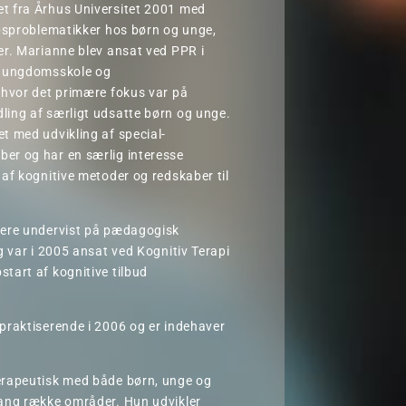
t fra Århus Universitet 2001 med
absproblematikker hos børn og unge,
er. Marianne blev ansat ved PPR i
t ungdomsskole og
 hvor det primære fokus var på
ling af særligt udsatte børn og unge.
t med udvikling af special-
er og har en særlig interesse
 af kognitive metoder og redskaber til
gere undervist på pædagogisk
g var i 2005 ansat ved Kognitiv Terapi
tart af kognitive tilbud
praktiserende i 2006 og er indehaver
erapeutisk med både børn, unge og
lang række områder. Hun udvikler