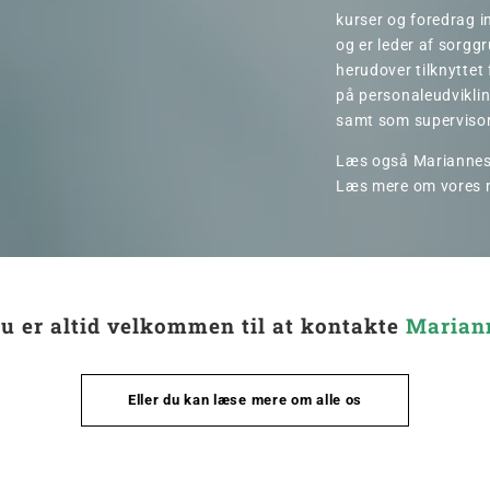
kurser og foredrag 
og er leder af sorgg
herudover tilknyttet 
på personaleudviklin
samt som supervisor
Læs også Mariannes
Læs mere om vores 
u er altid velkommen til at kontakte
Marian
Eller du kan læse mere om alle os