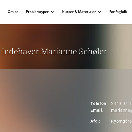
Om os
Problemtyper
Kurser & Materialer
For fagfolk
& Indehaver Marianne Schøler
Telefon
:
2449 074
Email
:
marianne@
Afd.
:
Ryomgård