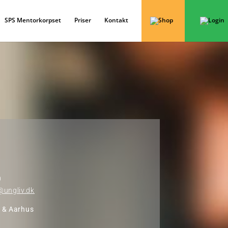
SPS Mentorkorpset
Priser
Kontakt
0
ungliv.dk
&
Aarhus