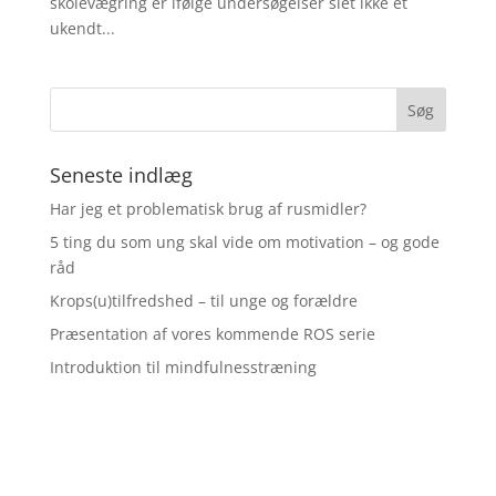
skolevægring er ifølge undersøgelser slet ikke et
ukendt...
Seneste indlæg
Har jeg et problematisk brug af rusmidler?
5 ting du som ung skal vide om motivation – og gode
råd
Krops(u)tilfredshed – til unge og forældre
Præsentation af vores kommende ROS serie
Introduktion til mindfulnesstræning