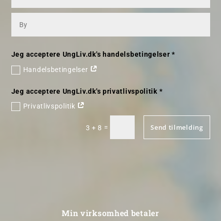
Jeg acceptere UngLiv.dk's handelsbetingelser *
Handelsbetingelser
Jeg acceptere UngLiv.dk's privatlivspolitik *
Privatlivspolitik
Send tilmelding
=
3 + 8
Min virksomhed betaler