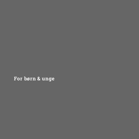
Sådan arbejder vi
Problemtyper
For fagfolk
Priser
Kontakt
For børn & unge
Problemtyper
Gruppebehandling
Mød psykologerne
Bliv klogere på dine følelser