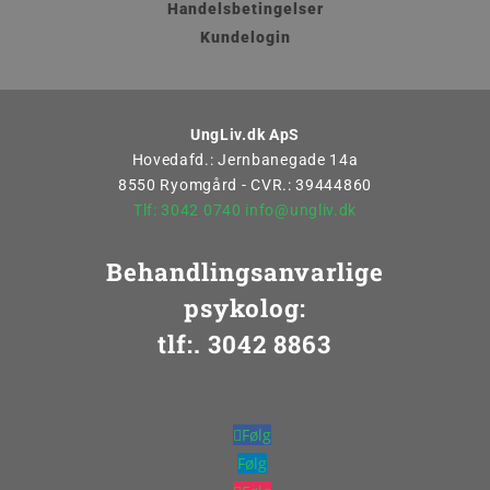
Handelsbetingelser
Kundelogin
UngLiv.dk ApS
Hovedafd.: Jernbanegade 14a
8550 Ryomgård - CVR.: 39444860
Tlf: 3042 0740
info@ungliv.dk
Behandlingsanvarlige
psykolog:
tlf:. 3042 8863
Følg
Følg