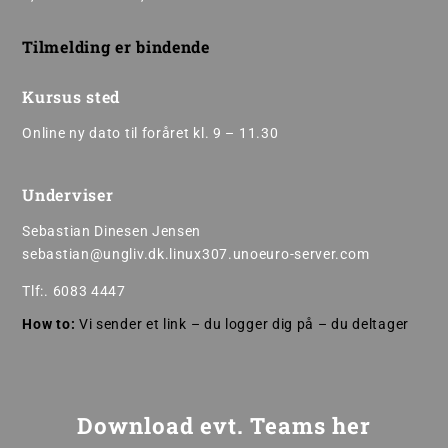
Tilmelding er bindende
Kursus sted
Online ny dato til foråret kl. 9 – 11.30
Underviser
Sebastian Dinesen Jensen
sebastian@ungliv.dk.linux307.unoeuro-server.com
Tlf:. 6083 4447
How to:
Vi sender et link – du logger dig på – du deltager
Download evt. Teams her