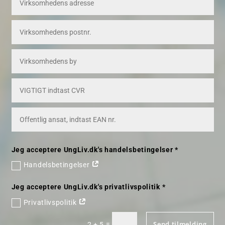
Jeg acceptere UngLiv.dk's handelsbetingelser *
Handelsbetingelser
Jeg acceptere UngLiv.dk's privatlivspolitik *
Privatlivspolitik
Send tilmelding
=
2 + 5