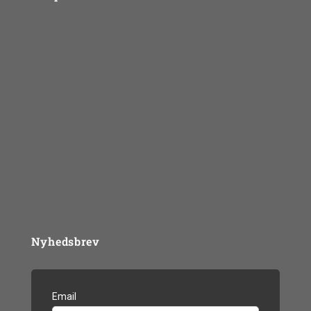
Kurser
SPS Mentorkorpset
Supervision
Job & andet for psykologer
Mentorhåndbogen
Materialer
BLOG
Nyhedsbrev