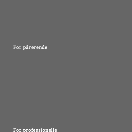
Du er ikke alene
Sådan foregår et forløb
Vidensbank til unge - gode links
For pårørende
Problemtyper
Gruppebehandling
Behandlingsmetode
Gode råd og links
FAQ
For professionelle