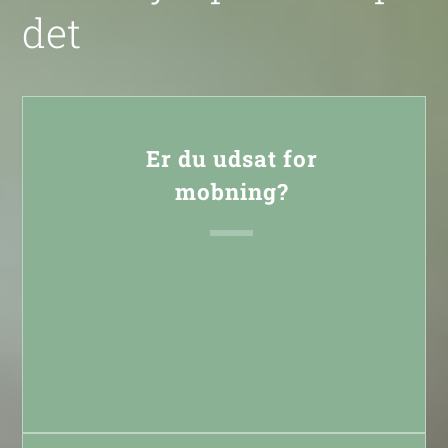
det
Er du udsat for
mobning?
Læs mere