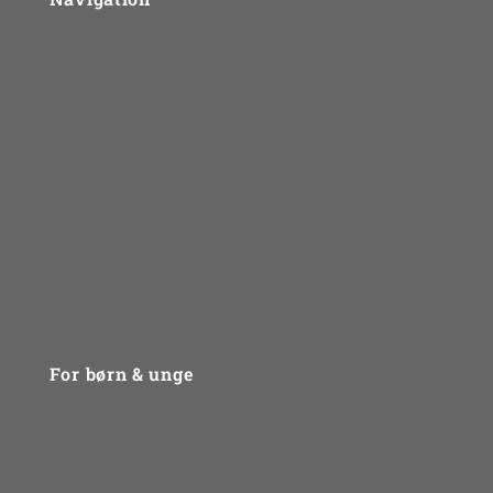
Om UngLiv.dk
Sådan arbejder vi
Problemtyper
For fagfolk
Priser
Kontakt
For børn & unge
Problemtyper
Gruppebehandling