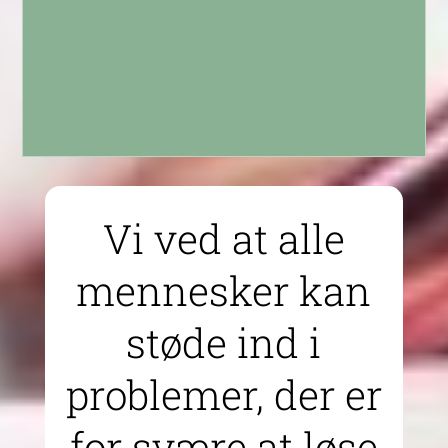
Læs mere
Vi ved at alle
mennesker kan
støde ind i
problemer, der er
for svære at løse