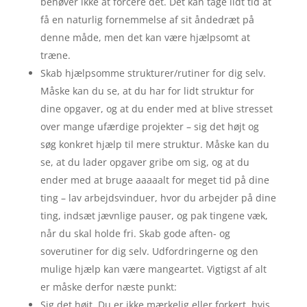
behøver ikke at forcere det. Det kan tage lidt tid at
få en naturlig fornemmelse af sit åndedræt på
denne måde, men det kan være hjælpsomt at
træne.
Skab hjælpsomme strukturer/rutiner for dig selv.
Måske kan du se, at du har for lidt struktur for
dine opgaver, og at du ender med at blive stresset
over mange ufærdige projekter – sig det højt og
søg konkret hjælp til mere struktur. Måske kan du
se, at du lader opgaver gribe om sig, og at du
ender med at bruge aaaaalt for meget tid på dine
ting – lav arbejdsvinduer, hvor du arbejder på dine
ting, indsæt jævnlige pauser, og pak tingene væk,
når du skal holde fri. Skab gode aften- og
soverutiner for dig selv. Udfordringerne og den
mulige hjælp kan være mangeartet. Vigtigst af alt
er måske derfor næste punkt:
Sig det højt. Du er ikke mærkelig eller forkert, hvis