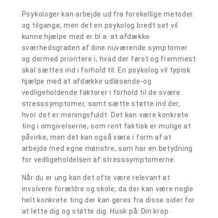
Psykologer kan arbejde ud fra forskellige metoder
og tilgange, men det en psykolog bredt set vil
kunne hjælpe med er bl.a. at afdække
sværhedsgraden af dine nuværende symptomer
og dermed prioritere i, hvad der først og fremmest
skal sættes ind i forhold til. En psykolog vil typisk
hjælpe med at afdække udløsende-og
vedligeholdende faktorer i forhold til de svære
stresssymptomer, samt sætte støtte ind der,
hvor det er meningsfuldt. Det kan være konkrete
ting i omgivelserne, som rent faktisk er mulige at
påvirke, men det kan også være i form af at
arbejde med egne mønstre, som har en betydning
for vedligeholdelsen af stresssymptomerne.
Når du er ung kan det ofte være relevant at
involvere forældre og skole, da der kan være nogle
helt konkrete ting der kan gøres fra disse sider for
at lette dig og støtte dig. Husk på: Din krop