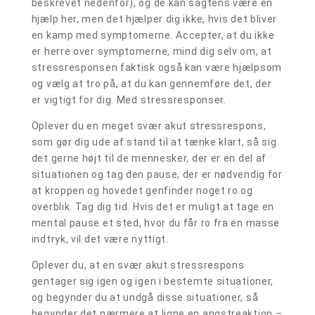
beskrevet nedenfor), og de kan sagtens være en
hjælp her, men det hjælper dig ikke, hvis det bliver
en kamp med symptomerne. Accepter, at du ikke
er herre over symptomerne, mind dig selv om, at
stressresponsen faktisk også kan være hjælpsom
og vælg at tro på, at du kan gennemføre det, der
er vigtigt for dig. Med stressresponser.
Oplever du en meget svær akut stressrespons,
som gør dig ude af stand til at tænke klart, så sig
det gerne højt til de mennesker, der er en del af
situationen og tag den pause, der er nødvendig for
at kroppen og hovedet genfinder noget ro og
overblik. Tag dig tid. Hvis det er muligt at tage en
mental pause et sted, hvor du får ro fra en masse
indtryk, vil det være nyttigt.
Oplever du, at en svær akut stressrespons
gentager sig igen og igen i bestemte situationer,
og begynder du at undgå disse situationer, så
begynder det nærmere at ligne en angstreaktion –