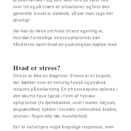
problematiske i sig selv. Men hvis de varer ved
over tid og på tværs af situationer, og hvis den
generelle trivsel er dalende, så bør man tage det
alvorligt.
Her kan du læse om hvad stress egentlig er,
hvordan forskellige stresssymptomer kan
håndteres samt hvad en psykolog kan hjælpe med.
Hvad er stress?
Stress er ikke en diagnose. Stress er et begreb,
der dækker over en naturlig fysisk og psykisk
respons på belastning. En stressrespons opleves i
den akutte fase typisk i form af fysiske
symptomer (fx
hjertebanken, ondt i maven, høj puls,
anspændthed, trykken i hovedet
,
svimmelhed, kvalme,
snurren i fingre eller tær, mundtørhed
).
Det er naturligvis nogle kropslige responser, som