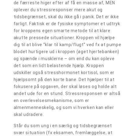
de færreste higer efter af få en masse af, MEN
oplever du stressresponser mere akut og
tidsbegrænset, skal du ikke gå i panik. Det er ikke
farligt. Faktisk er de fysiske symptomer et udtryk
for kroppens egen smarte metode til at klare
akutte pressede situationer. Kroppen vil hjælpe
dig til at blive ”klar til kamp/flugt” ved fx at pumpe
blodet hurtigere ud i kroppen (øget hjertebanken)
og spænde i musklerne – om end du kan opleve
det som en lidt belastende hjælp. Kroppen
udskiller også stresshormonet kortisol, som er
hjælpsomt på den korte bane. Det hjælper til at
fokusere på opgaven, der skal løses og holde alt
andet ude for en stund. Stressresponsen er altså
en overlevelsesmekanisme, som er
almenmenneskelig, og som vi hverken kan eller
skal udradere.
Står du som ung i en særlig og tidsbegrænset
svær situation (fx eksamen, fremlæggelse, at