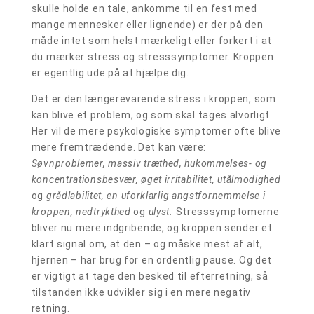
skulle holde en tale, ankomme til en fest med
mange mennesker eller lignende) er der på den
måde intet som helst mærkeligt eller forkert i at
du mærker stress og stresssymptomer. Kroppen
er egentlig ude på at hjælpe dig.
Det er den længerevarende stress i kroppen, som
kan blive et problem, og som skal tages alvorligt.
Her vil de mere psykologiske symptomer ofte blive
mere fremtrædende. Det kan være:
Søvnproblemer, massiv træthed, hukommelses- og
koncentrationsbesvær, øget irritabilitet, utålmodighed
og
grådlabilitet, en uforklarlig angstfornemmelse i
kroppen, nedtrykthed
og
ulyst.
Stresssymptomerne
bliver nu mere indgribende, og kroppen sender et
klart signal om, at den – og måske mest af alt,
hjernen – har brug for en ordentlig pause. Og det
er vigtigt at tage den besked til efterretning, så
tilstanden ikke udvikler sig i en mere negativ
retning.