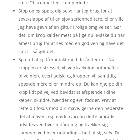
være ”disconnected” i en periode.
Stop op og spørg dig selv: Har jeg brug for at
sove/slappe af til en sjov serie/meditere, eller ville
jeg have gavn af en gåtur i rolige omgivelser. Gør
det, din krop kalder mest på lige nu. Måske du har
amest brug for at ses med en god ven og have det
sjovt – så gør det.
Spænd af og få kontakt med dit åndedræt. Når
kroppen er stresset, vil vejrtrækning automatisk
blive mere overfladisk, og kroppen vil samtidig
spænde mere eller mindre op. Du kan hjælpe din
krop lidt på vej ved bevidst at afspænde i dine
kæber, skuldre, hænder og evt. fødder. Prøv at
rette dit fokus mod din mave, gerne den nederste
del af maven, og mærk hvordan dette område
udvides ved hver indånding og trækker sig
sammen ved hver udånding – helt af sig selv. Du