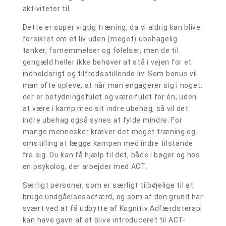
aktiviteter til.
Dette er super vigtig træning, da vi aldrig kan blive
forsikret om et liv uden (meget) ubehagelig
tanker, fornemmelser og følelser, men de til
gengæld heller ikke behøver at stå i vejen for et
indholdsrigt og tilfredsstillende liv. Som bonus vil
man ofte opleve, at når man engagerer sig i noget,
der er betydningsfuldt og værdifuldt for én, uden
at være i kamp med sit indre ubehag, så vil det
indre ubehag også synes at fylde mindre. For
mange mennesker kræver det meget træning og
omstilling at lægge kampen med indre tilstande
fra sig. Du kan få hjælp til det, både i bøger og hos
en psykolog, der arbejder med ACT.
Særligt personer, som er særligt tilbøjelige til at
bruge undgåelsesadfærd, og som af den grund har
svært ved at få udbytte af Kognitiv Adfærdsterapi
kan have gavn af at blive introduceret til ACT-