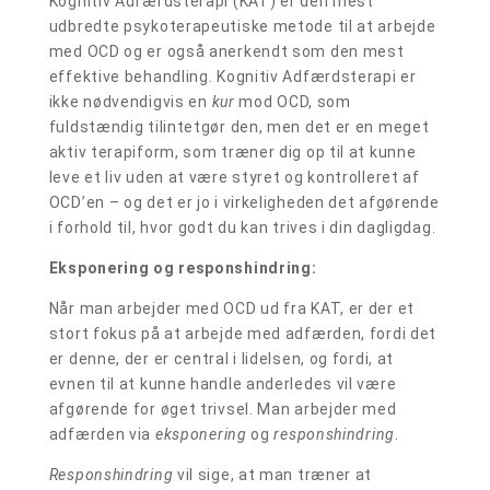
Kognitiv Adfærdsterapi (KAT) er den mest
udbredte psykoterapeutiske metode til at arbejde
med OCD og er også anerkendt som den mest
effektive behandling. Kognitiv Adfærdsterapi er
ikke nødvendigvis en
kur
mod OCD, som
fuldstændig tilintetgør den, men det er en meget
aktiv terapiform, som træner dig op til at kunne
leve et liv uden at være styret og kontrolleret af
OCD’en – og det er jo i virkeligheden det afgørende
i forhold til, hvor godt du kan trives i din dagligdag.
Eksponering og responshindring:
Når man arbejder med OCD ud fra KAT, er der et
stort fokus på at arbejde med adfærden, fordi det
er denne, der er central i lidelsen, og fordi, at
evnen til at kunne handle anderledes vil være
afgørende for øget trivsel. Man arbejder med
adfærden via
eksponering
og
responshindring
.
Responshindring
vil sige, at man træner at