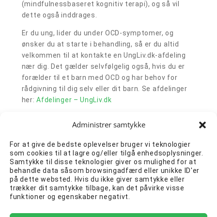
(mindfulnessbaseret kognitiv terapi), og så vil
dette også inddrages.
Er du ung, lider du under OCD-symptomer, og
ønsker du at starte i behandling, så er du altid
velkommen til at kontakte en UngLiv.dk-afdeling
nær dig. Det gælder selvfølgelig også, hvis du er
forælder til et barn med OCD og har behov for
rådgivning til dig selv eller dit barn. Se afdelinger
her:
Afdelinger – UngLiv.dk
Du kan også søge yderligere inspiration til
Administrer samtykke
håndtering af OCD på OCD-foreningens
hjemmeside:
10 gode råd mod OCD – OCD-
For at give de bedste oplevelser bruger vi teknologier
foreningen
som cookies til at lagre og/eller tilgå enhedsoplysninger.
Samtykke til disse teknologier giver os mulighed for at
Med venlig hilsen
behandle data såsom browsingadfærd eller unikke ID'er
på dette websted. Hvis du ikke giver samtykke eller
Autoriseret psykolog, Laura Kardyb
trækker dit samtykke tilbage, kan det påvirke visse
funktioner og egenskaber negativt.
UngLiv.dk afd. Næstved
Kilder: