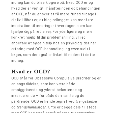
indlæg kan du blive klogere på, hvad OCD er og
hvad der er vigtigt i håndteringen og behandlingen
af OCD, når du ønsker at få mere frihed tilbage i
dit liv. Håbet er, at blogindlægget kan medføre
inspiration til ændringer i hverdagen, som kan
hjælpe dig på rette vej. For yderligere og mere
konkret hjælp til din problemstilling, vil jeg
anbefale at søge hjælp hos en psykolog, der har
erfaring med OCD-behandling, og eventuelt i
bøger, som der også er linket til nederst i dette
indlæg.
Hvad er OCD?
OCD står for Obsessive Compulsive Disorder og er
en angstlidelse, som kan være både
omsiggribende og yderst belastende og
invaliderende – for både den ramte og de
pårørende. OCD er kendetegnet ved
tvangstanker
og
tvangshandlinger
. Ofte er begge dele til stede,