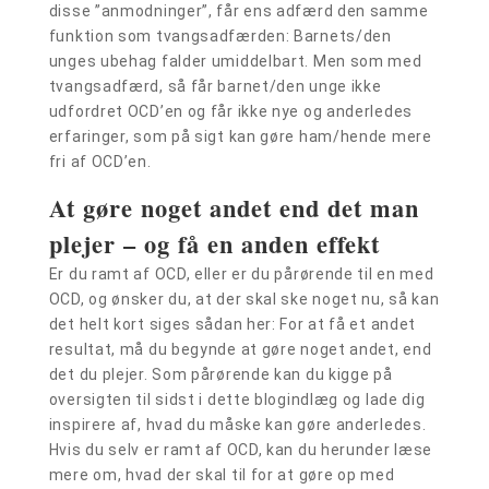
disse ”anmodninger”, får ens adfærd den samme
funktion som tvangsadfærden: Barnets/den
unges ubehag falder umiddelbart. Men som med
tvangsadfærd, så får barnet/den unge ikke
udfordret OCD’en og får ikke nye og anderledes
erfaringer, som på sigt kan gøre ham/hende mere
fri af OCD’en.
At gøre noget andet end det man
plejer – og få en anden effekt
Er du ramt af OCD, eller er du pårørende til en med
OCD, og ønsker du, at der skal ske noget nu, så kan
det helt kort siges sådan her: For at få et andet
resultat, må du begynde at gøre noget andet, end
det du plejer. Som pårørende kan du kigge på
oversigten til sidst i dette blogindlæg og lade dig
inspirere af, hvad du måske kan gøre anderledes.
Hvis du selv er ramt af OCD, kan du herunder læse
mere om, hvad der skal til for at gøre op med