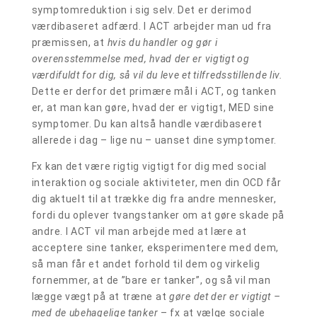
symptomreduktion i sig selv. Det er derimod
værdibaseret adfærd. I ACT arbejder man ud fra
præmissen, at
hvis du handler og gør i
overensstemmelse med, hvad der er vigtigt og
værdifuldt for dig, så vil du leve et tilfredsstillende liv.
Dette er derfor det primære mål i ACT, og tanken
er, at man kan gøre, hvad der er vigtigt, MED sine
symptomer. Du kan altså handle værdibaseret
allerede i dag – lige nu – uanset dine symptomer.
Fx kan det være rigtig vigtigt for dig med social
interaktion og sociale aktiviteter, men din OCD får
dig aktuelt til at trække dig fra andre mennesker,
fordi du oplever tvangstanker om at gøre skade på
andre. I ACT vil man arbejde med at lære at
acceptere sine tanker, eksperimentere med dem,
så man får et andet forhold til dem og virkelig
fornemmer, at de ”bare er tanker”, og så vil man
lægge vægt på at træne at
gøre det der er vigtigt –
med de ubehagelige tanker
– fx at vælge sociale