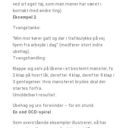
ved sit eget tøj, som man mener har været i
kontakt med andre ting)
Eksempel 2
Tvangstanke:
”Min mor kører galt og dør i trafikulykke på vej
hjem fra arbejde i dag” (medfører stort indre
ubehag).
Tvangshandling:
Klappe sig selv på lårene i et bestemt mønster, fx
2 klap på hvert lår, derefter 4 klap, derefter 8 klap i
3 gentagelser. Hvis mønsteret brydes skal der
startes forfra.
Umiddelbart resultat:
Ubehag og uro forsvinder – for en stund.
En ond OCD-spiral
Som overstående eksempler illustrerer, så har