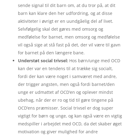
sende signal til dit barn om, at du tror på, at dit
barn kan klare den her udfordring, og at disse
aktiviteter i øvrigt er en uundgåelig del af livet.
Selvfølgelig skal det gøres med omsorg og
medfølelse for barnet, men omsorg og medfølelse
vil også sige at stå fast på det, der vil være til gavn
for barnet på den længere bane.
Understøt social trivsel:
Hos børn/unge med OCD
kan der var en tendens til at trække sig socialt,
fordi der kan være noget i samværet med andre,
der trigger angsten, men også fordi barnet/den
unge er udmattet af OCD’en og oplever mindst
ubehag, når der er ro og tid til gøre tingene på
OCD’ens præmisser. Social trivsel er dog super
vigtigt for børn og unge, og kan også være en vigtig
medspiller i arbejdet med OCD, da det skaber øget
motivation og giver mulighed for andre