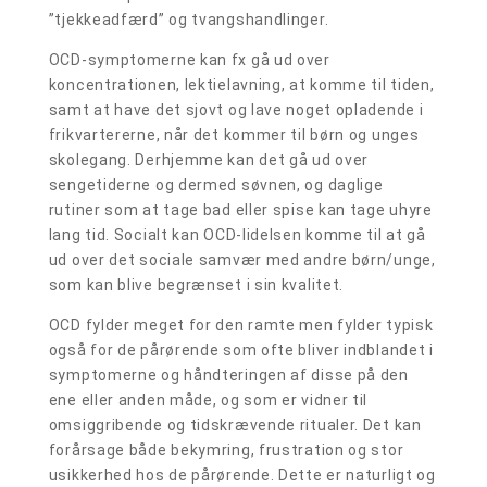
”tjekkeadfærd” og tvangshandlinger.
OCD-symptomerne kan fx gå ud over
koncentrationen, lektielavning, at komme til tiden,
samt at have det sjovt og lave noget opladende i
frikvartererne, når det kommer til børn og unges
skolegang. Derhjemme kan det gå ud over
sengetiderne og dermed søvnen, og daglige
rutiner som at tage bad eller spise kan tage uhyre
lang tid. Socialt kan OCD-lidelsen komme til at gå
ud over det sociale samvær med andre børn/unge,
som kan blive begrænset i sin kvalitet.
OCD fylder meget for den ramte men fylder typisk
også for de pårørende som ofte bliver indblandet i
symptomerne og håndteringen af disse på den
ene eller anden måde, og som er vidner til
omsiggribende og tidskrævende ritualer. Det kan
forårsage både bekymring, frustration og stor
usikkerhed hos de pårørende. Dette er naturligt og