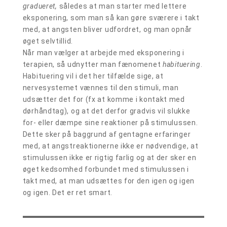
gradueret,
således at man starter med lettere
eksponering, som man så kan gøre sværere i takt
med, at angsten bliver udfordret, og man opnår
øget selvtillid.
Når man vælger at arbejde med eksponering i
terapien, så udnytter man fænomenet
habituering
.
Habituering vil i det her tilfælde sige, at
nervesystemet vænnes til den stimuli, man
udsætter det for (fx at komme i kontakt med
dørhåndtag), og at det derfor gradvis vil slukke
for- eller dæmpe sine reaktioner på stimulussen.
Dette sker på baggrund af gentagne erfaringer
med, at angstreaktionerne ikke er nødvendige, at
stimulussen ikke er rigtig farlig og at der sker en
øget kedsomhed forbundet med stimulussen i
takt med, at man udsættes for den igen og igen
og igen. Det er ret smart.