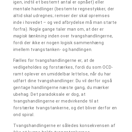
igen, indtil et bestemt antal er opnået) eller
mentale handlinger (bestemte regnestykker, der
altid skal udregnes; remser der skal opremses
inde i hovedet – og ved afbrydelse må man starte
forfra). Nogle gange taler man om, at der er
magisk tænkning
inden over tvangshandlingerne,
fordi der ikke er nogen logisk sammenhæng
imellem tvangstanken- og handlingen.
Fælles for tvangshandlingerne er, at de
vedligeholdes og forstærkes, fordi du som OCD-
ramt oplever en umiddelbar lettelse, når du har
udført dine tvangshandlinger. Du vil derfor også
gentage handlingerne næste gang, du mærker
ubehag. Det paradoksale er dog, at
tvangshandlingerne er medvirkende til at
forstærke tvangstankerne, og det bliver derfor en
ond spiral.
Tvangshandlingerne er således konsekvensen af