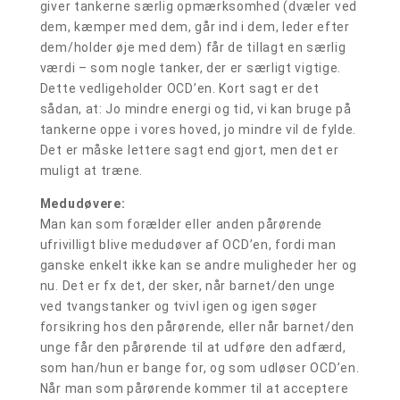
giver tankerne særlig opmærksomhed (dvæler ved
dem, kæmper med dem, går ind i dem, leder efter
dem/holder øje med dem) får de tillagt en særlig
værdi – som nogle tanker, der er særligt vigtige.
Dette vedligeholder OCD’en. Kort sagt er det
sådan, at: Jo mindre energi og tid, vi kan bruge på
tankerne oppe i vores hoved, jo mindre vil de fylde.
Det er måske lettere sagt end gjort, men det er
muligt at træne.
Medudøvere:
Man kan som forælder eller anden pårørende
ufrivilligt blive medudøver af OCD’en, fordi man
ganske enkelt ikke kan se andre muligheder her og
nu. Det er fx det, der sker, når barnet/den unge
ved tvangstanker og tvivl igen og igen søger
forsikring hos den pårørende, eller når barnet/den
unge får den pårørende til at udføre den adfærd,
som han/hun er bange for, og som udløser OCD’en.
Når man som pårørende kommer til at acceptere