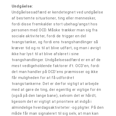
Undgåelse:
Undgåelsesadfærd er kendetegnet ved undgåelse
af bestemte situationer, ting eller mennesker,
fordi disse fremkalder stort ubehag/angst hos
personen med OCD. Måske trækker man sig fra
sociale aktiviteter, fordi de trigger en del
tvangstanker, og fordi ens tvangshandlinger så
kræver tid og ro til at blive udført, og man i øvrigt
ikke har lyst til at blive afsløret i sine
tvangshandlinger. Undgåelsesadfærd er en af de
mest vedligeholdende faktorer ift. OCD’en, fordi
det man handler på OCD’ens præmisser og ikke
får muligheden for at få udfordret
tvangstankerne. Det er derfor vigtigt at arbejde
med at gøre de ting, der egentlig er vigtige for én
(også på den lange bane), selvom det er hårdt,
ligesom det er vigtigt at prioritere at indgå i
almindelige hverdagsaktiviteter -og pligter. På den
måde får man signaleret til sig selv, at man kan