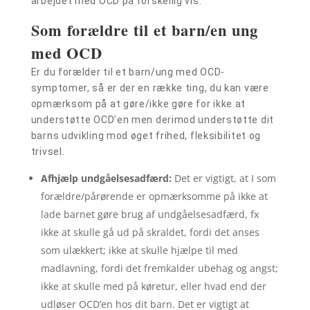
arbejdet med OCD på forskellig vis.
Som forældre til et barn/en ung
med OCD
Er du forælder til et barn/ung med OCD-
symptomer, så er der en række ting, du kan være
opmærksom på at gøre/ikke gøre for ikke at
understøtte OCD’en men derimod understøtte dit
barns udvikling mod øget frihed, fleksibilitet og
trivsel.
Afhjælp undgåelsesadfærd:
Det er vigtigt, at I som
forældre/pårørende er opmærksomme på ikke at
lade barnet gøre brug af undgåelsesadfærd, fx
ikke at skulle gå ud på skraldet, fordi det anses
som ulækkert; ikke at skulle hjælpe til med
madlavning, fordi det fremkalder ubehag og angst;
ikke at skulle med på køretur, eller hvad end der
udløser OCD’en hos dit barn. Det er vigtigt at