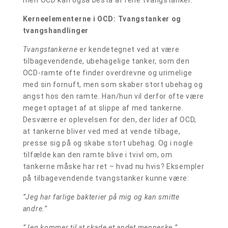
men OCD kan også bestå af rene tvangstanker.
Kerneelementerne i OCD: Tvangstanker og
tvangshandlinger
Tvangstankerne
er kendetegnet ved at være
tilbagevendende, ubehagelige tanker, som den
OCD-ramte ofte finder overdrevne og urimelige
med sin fornuft, men som skaber stort ubehag og
angst hos den ramte. Han/hun vil derfor ofte være
meget optaget af at slippe af med tankerne.
Desværre er oplevelsen for den, der lider af OCD,
at tankerne bliver ved med at vende tilbage,
presse sig på og skabe stort ubehag. Og i nogle
tilfælde kan den ramte blive i tvivl om, om
tankerne måske har ret – hvad nu hvis? Eksempler
på tilbagevendende tvangstanker kunne være:
”Jeg har farlige bakterier på mig og kan smitte
andre.”
”Jeg kommer til at skade et andet menneske.”