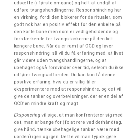
udsætte (i første omgang) og helt at undgå at
udføre tvangshandlingerne. Responshindring har
en virkning, fordi den blokerer for de ritualer, som
godt nok har en positiv effekt for den enkelte på
den korte bane men som er vedligeholdende og
forstærkende for tvangstankerne på den lidt
længere bane. Når du er ramt af OCD og laver
responshindring, så vil du få erfaring med, at livet
går videre uden tvangshandlingerne, og at
ubehaget også forsvinder over tid, selvom du ikke
udfører tvangsadfærden. Du kan kun få denne
positive erfaring, hvis du er villig til er
eksperimentere med at responshindre, og det vil
give de tanker og overbevisninger, der er en del af
OCD’en mindre kraft og magt.
Eksponering
vil sige, at man konfronterer sig med
det, man er bange for (fx at røre ved dørhåndtag,
give hånd, tænke ubehagelige tanker, være med
uorden) igen og igen. Dette vil man typisk gøre