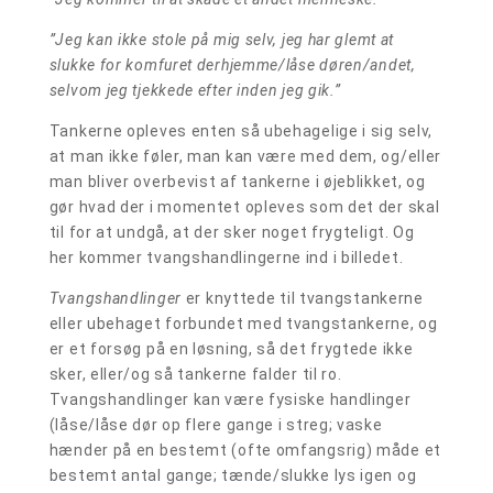
”Jeg kan ikke stole på mig selv, jeg har glemt at
slukke for komfuret derhjemme/låse døren/andet,
selvom jeg tjekkede efter inden jeg gik.”
Tankerne opleves enten så ubehagelige i sig selv,
at man ikke føler, man kan være med dem, og/eller
man bliver overbevist af tankerne i øjeblikket, og
gør hvad der i momentet opleves som det der skal
til for at undgå, at der sker noget frygteligt. Og
her kommer tvangshandlingerne ind i billedet.
Tvangshandlinger
er knyttede til tvangstankerne
eller ubehaget forbundet med tvangstankerne, og
er et forsøg på en løsning, så det frygtede ikke
sker, eller/og så tankerne falder til ro.
Tvangshandlinger kan være fysiske handlinger
(låse/låse dør op flere gange i streg; vaske
hænder på en bestemt (ofte omfangsrig) måde et
bestemt antal gange; tænde/slukke lys igen og