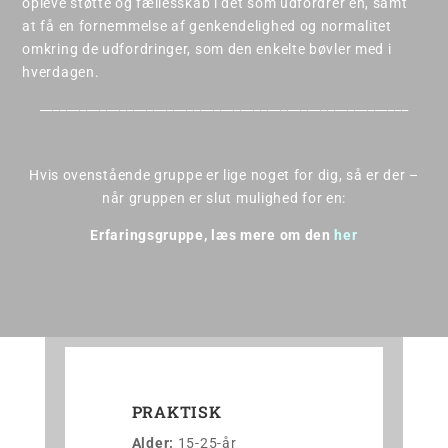
opleve støtte og fællesskab i det som udfordrer én, samt
at få en fornemmelse af genkendelighed og normalitet
omkring de udfordringer, som den enkelte bøvler med i
hverdagen.
_______________________________________________________
Hvis ovenstående gruppe er lige noget for dig, så er der –
når gruppen er slut mulighed for en:
Erfaringsgruppe, læs mere om den
her
PRAKTISK
Alder:
15-25-år