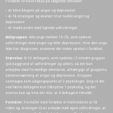
Forløbet vil have fokus på følgende områder:
• At blive klogere på angst og depression
• At få strategier og øvelser til at tackle angst og
depression
• At møde andre med lignede udfordringer
Målgruppen:
Alle unge mellem 15-25, som oplever
udfordringer med angst og/eller depression. Hvis den unge
ikke har diagnosen, screenes der inden opstart i forløbet.
Størrelse:
8-10 deltagere, som opdeles i 2 mindre grupper
(på baggrund af udfordringer og alder), så der kan
arbejdes med forskellige elementer, afhængigt af gruppens
sammensætning af angst og depression. Gruppen
varetages som udgangspunkt af 2 psykologer. Dog vil der
ved færre deltagere kun tilknyttes 1 psykolog, og der
startes kun op hvis der min. er 4 deltagere tilmeldt.
Formålet:
Formålet med forløbet er henholdsvis at få
viden og strategier til at arbejde med egne udfordringer, at