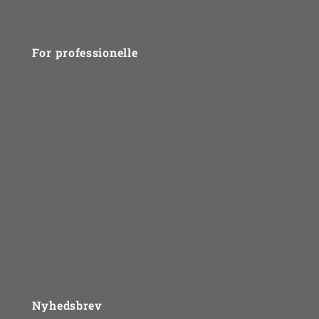
For professionelle
Kurser
SPS Mentorkorpset
Supervision
Job & andet for psykologer
Mentorhåndbogen
Materialer
BLOG
Nyhedsbrev