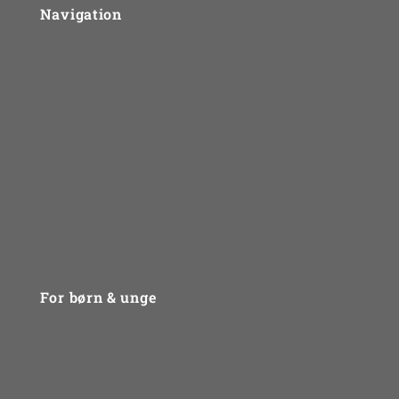
Navigation
Om UngLiv.dk
Sådan arbejder vi
Problemtyper
For fagfolk
Priser
Kontakt
For børn & unge
Problemtyper
Gruppebehandling