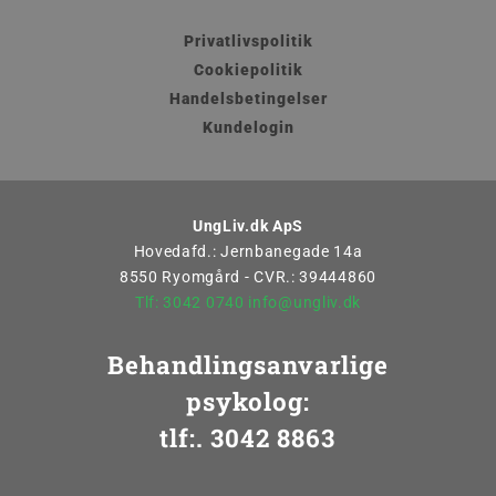
Privatlivspolitik
Cookiepolitik
Handelsbetingelser
Kundelogin
UngLiv.dk ApS
Hovedafd.: Jernbanegade 14a
8550 Ryomgård - CVR.: 39444860
Tlf: 3042 0740
info@ungliv.dk
Behandlingsanvarlige
psykolog:
tlf:. 3042 8863