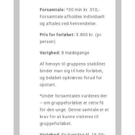
Forsamtale:
*30 min kr. 510,-
Forsamtale afholdes individuelt
og aftales ved henvendelse.
Pris for forløbet:
3.800 kr. (pr.
person)
Varighed:
8 mødegange
Af hensyn til gruppens stabilitet
binder man sig til hele forløbet,
og beløbet opkræves forud for
opstart.
*Under forsamtalen vurderes der
– om gruppeforløbet er rette fit
for den unge. Denne samtale er et
krav for at kunne visiteres til
gruppeforløbet.
Varighed:
En hverdag kl. 16.00-