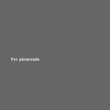
Mød psykologerne
Bliv klogere på dine følelser
Du er ikke alene
Sådan foregår et forløb
Vidensbank til unge - gode links
For pårørende
Problemtyper
Gruppebehandling
Behandlingsmetode
Gode råd og links
FAQ